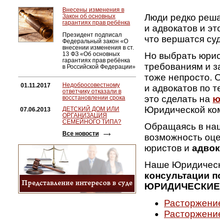
Внесены изменения в
Люди редко реш
Закон об основных
гарантиях прав ребёнка
и адвокатов и э
Президент подписал
что вершатся су
Федеральный закон
«
О
внесении изменения в ст.
13 ФЗ
«
Об основных
Но выбрать юрис
гарантиях прав ребёнка
требованиям и з
в Российской Федерации»
тоже непросто. 
Недобросовестному
01.11.2017
и адвокатов по 
ответчику отказали в
это сделать на
ю
восстановлении срока
Юридической ко
ДЕТСКИЙ ДОМ ИЛИ
07.06.2013
ОРГАНИЗАЦИЯ
СЕМЕЙНОГО ТИПА?
Обращаясь в наш
Все новости
возможность оц
юристов и
адвок
Наше Юридичес
консультации 
ЮРИДИЧЕСКИЕ
Расторжени
Расторжение