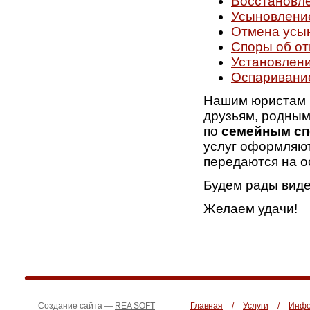
Восстановле
Усыновлени
Отмена усы
Споры об от
Установлени
Оспаривани
Нашим юристам 
друзьям, родным
по
семейным с
услуг оформляют
передаются на о
Будем рады виде
Желаем удачи!
Создание сайта —
REA SOFT
Главная
/
Услуги
/
Инфо