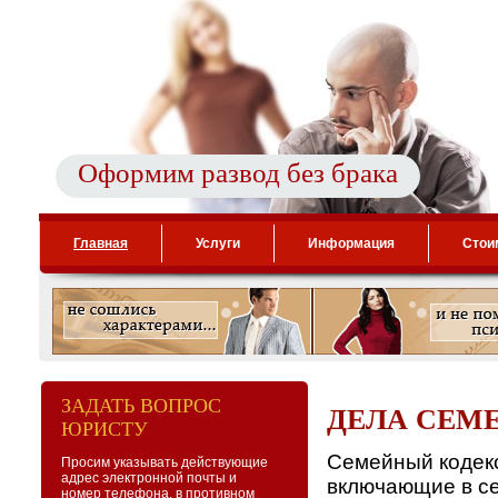
Оформим развод без брака
Главная
Услуги
Информация
Стои
ЗАДАТЬ ВОПРОС
ДЕЛА СЕМ
ЮРИСТУ
Семейный кодекс
Просим указывать действующие
адрес электронной почты и
включающие в с
номер телефона, в противном