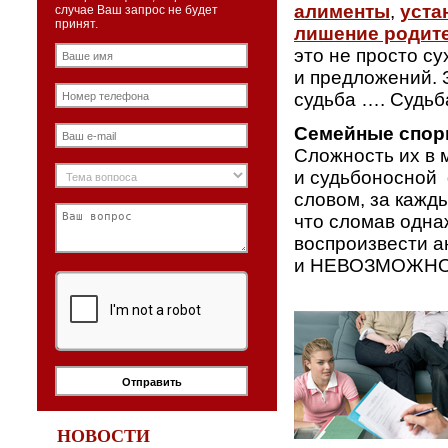
алименты
,
уста
случае Ваш запрос не будет
принят.
лишение родит
это не просто су
и предложений. 
судьба …. Судьба
Семейные спо
Сложность их в 
и судьбоносной 
словом, за кажд
что сломав одна
воспроизвести а
и НЕВОЗМОЖНО
НОВОСТИ